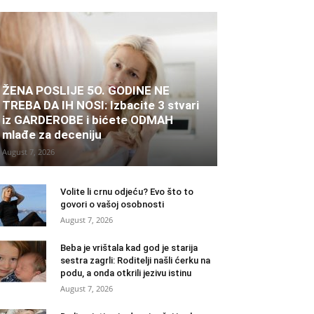
ŽENA POSLIJE 5O. GODINE NE
TREBA DA IH NOSI: Izbacite 3 stvari
iz GARDEROBE i bićete ODMAH
mlađe za deceniju
August 7, 2026
Volite li crnu odjeću? Evo što to
govori o vašoj osobnosti
August 7, 2026
Beba je vrištala kad god je starija
sestra zagrli: Roditelji našli ćerku na
podu, a onda otkrili jezivu istinu
August 7, 2026