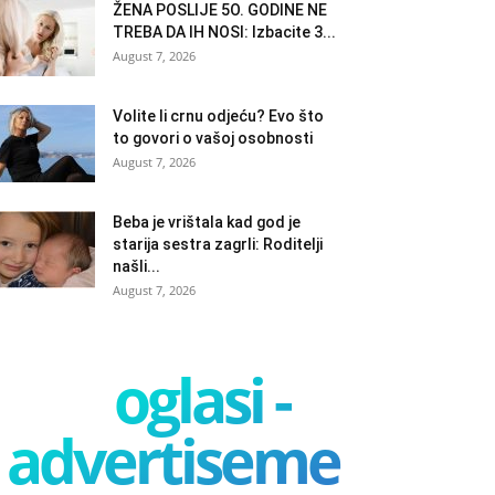
ŽENA POSLIJE 5O. GODINE NE
TREBA DA IH NOSI: Izbacite 3...
August 7, 2026
Volite li crnu odjeću? Evo što
to govori o vašoj osobnosti
August 7, 2026
Beba je vrištala kad god je
starija sestra zagrli: Roditelji
našli...
August 7, 2026
oglasi -
advertisement