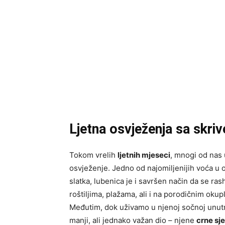
Ljetna osvježenja sa skr
Tokom vrelih
ljetnih mjeseci
, mnogi od nas
osvježenje. Jedno od najomiljenijih voća u
slatka, lubenica je i savršen način da se r
roštiljima, plažama, ali i na porodičnim oku
Međutim, dok uživamo u njenoj sočnoj unutr
manji, ali jednako važan dio – njene
crne s