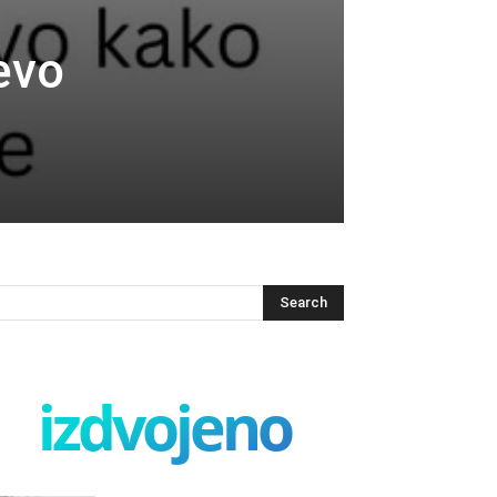
evo
izdvojeno