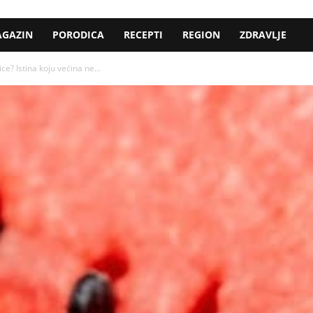
GAZIN
PORODICA
RECEPTI
REGION
ZDRAVLJE
ce? Istina koju većina ne...