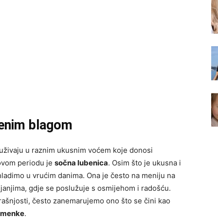
ivenim blagom
 uživaju u raznim ukusnim voćem koje donosi
 ovom periodu je
sočna lubenica
. Osim što je ukusna i
ashladimo u vrućim danima. Ona je često na meniju na
pljanjima, gdje se poslužuje s osmijehom i radošću.
ašnjosti, često zanemarujemo ono što se čini kao
jemenke
.