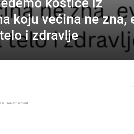
 jedemo koštice iz
na koju većina ne zna, 
telo i zdravlje
asi - Advertisement