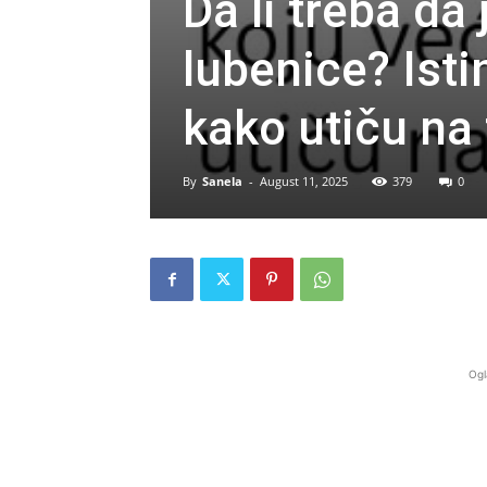
Da li treba da
lubenice? Isti
kako utiču na 
By
Sanela
-
August 11, 2025
379
0
Ogl