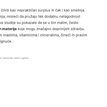
činiti kao
nepraktičan surplus
ili čak i kao smetnja.
nja, misleći da pružaju tek dodatnu nelagodnost
čke studije su pokazale da se u tim malim, često
ih materija
koje mogu značajno doprinijeti zdravlju.
 mastima, vitaminima i mineralima, čineći ih pravim
ignuće.
se nastavlja nakon oglasa