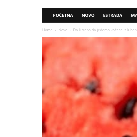
POČETNA
NOVO
ESTRADA
MA
Home
Novo
Da li treba da jedemo koštice iz lubeni