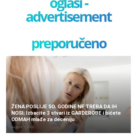
oglasi -
advertisement
preporučeno
ŽENA POSLIJE 5O. GODINE NE TREBA DA IH
NOSI: Izbacite 3 stvari iz GARDEROBE i bićete
ODMAH mlađe za deceniju
August 7, 2026