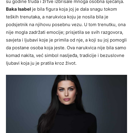
su godine truda i žrtve izbrisale mnoga osobna sjećanja.
Baka Isabel
je bila figura koja joj je dala snagu tokom
teških trenutaka, a narukvica koju je nosila bila je
podsjetnik na njihovu posebnu vezu. U tom trenutku, ona
nije mogla zadržati emocije; prisjetila se svih razgovora,
savjeta i ljubavi koje je primila od nje, a koji su joj pomogli
da postane osoba koja jeste. Ova narukvica nije bila samo
komad nakita, već simbol nasljeđa, tradicije i bezuslovne
ljubavi koja ju je pratila kroz život.