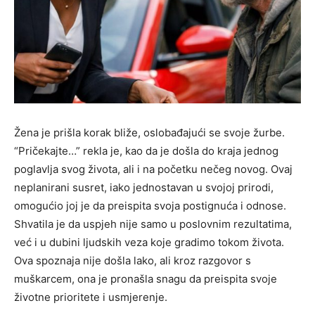
Žena je prišla korak bliže, oslobađajući se svoje žurbe.
“Pričekajte…” rekla je, kao da je došla do kraja jednog
poglavlja svog života, ali i na početku nečeg novog. Ovaj
neplanirani susret, iako jednostavan u svojoj prirodi,
omogućio joj je da preispita svoja postignuća i odnose.
Shvatila je da uspjeh nije samo u poslovnim rezultatima,
već i u dubini ljudskih veza koje gradimo tokom života.
Ova spoznaja nije došla lako, ali kroz razgovor s
muškarcem, ona je pronašla snagu da preispita svoje
životne prioritete i usmjerenje.