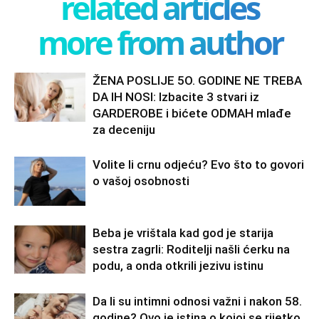
related articles
more from author
ŽENA POSLIJE 5O. GODINE NE TREBA
DA IH NOSI: Izbacite 3 stvari iz
GARDEROBE i bićete ODMAH mlađe
za deceniju
Volite li crnu odjeću? Evo što to govori
o vašoj osobnosti
Beba je vrištala kad god je starija
sestra zagrli: Roditelji našli ćerku na
podu, a onda otkrili jezivu istinu
Da li su intimni odnosi važni i nakon 58.
godine? Ovo je istina o kojoj se rijetko