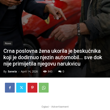
Novo
Crna poslovna žena ukorila je beskućnika
koji je dodirnuo njezin automobil… sve dok
nije primijetila njegovu narukvicu
By
Sanela
-
April 14, 2026
843
0
Oglasi - Advertisement