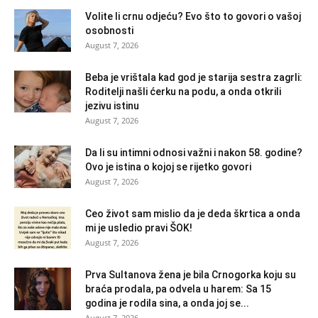
Volite li crnu odjeću? Evo što to govori o vašoj
osobnosti
August 7, 2026
Beba je vrištala kad god je starija sestra zagrli:
Roditelji našli ćerku na podu, a onda otkrili
jezivu istinu
August 7, 2026
Da li su intimni odnosi važni i nakon 58. godine?
Ovo je istina o kojoj se rijetko govori
August 7, 2026
Ceo život sam mislio da je deda škrtica a onda
mi je usledio pravi ŠOK!
August 7, 2026
Prva Sultanova žena je bila Crnogorka koju su
braća prodala, pa odvela u harem: Sa 15
godina je rodila sina, a onda joj se...
August 7, 2026