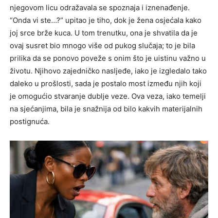
njegovom licu odražavala se spoznaja i iznenađenje.
“Onda vi ste…?” upitao je tiho, dok je žena osjećala kako
joj srce brže kuca. U tom trenutku, ona je shvatila da je
ovaj susret bio mnogo više od pukog slučaja; to je bila
prilika da se ponovo poveže s onim što je uistinu važno u
životu. Njihovo zajedničko nasljeđe, iako je izgledalo tako
daleko u prošlosti, sada je postalo most između njih koji
je omogućio stvaranje dublje veze. Ova veza, iako temelji
na sjećanjima, bila je snažnija od bilo kakvih materijalnih
postignuća.