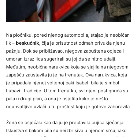
Na pločniku, pored njenog automobila, stajao je neobičan
lik –
beskućnik
, čija je prisutnost odmah privukla njenu
pažnju. Dok se približavao, njegova zapuštena odjeća i
umoran izraz lica sugerirali su joj da se hitno udalji.
Međutim, neobična narukvica koja se sjajila na njegovom
zapešću zaustavila ju je na trenutak. Ova narukvica, koja
je pripadala njenoj voljenoj baki Isabel, bila je simbol
ljubavi i tradicije. U tom trenutku, svi njeni postignuća su
pala u drugi plan, a ona je osjetila kako je nešto
neuhvatljivo uvlači u tu prošlost koju je gotovo zaboravila.
Žena se osjećala kao da ju je preplavila bujica sjećanja.
Iskustva s bakom bila su neizbrisiva u njenom srcu, iako