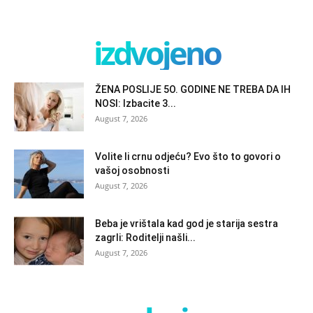
izdvojeno
ŽENA POSLIJE 5O. GODINE NE TREBA DA IH
NOSI: Izbacite 3...
August 7, 2026
Volite li crnu odjeću? Evo što to govori o
vašoj osobnosti
August 7, 2026
Beba je vrištala kad god je starija sestra
zagrli: Roditelji našli...
August 7, 2026