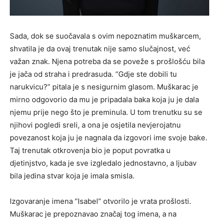
Sada, dok se suočavala s ovim nepoznatim muškarcem,
shvatila je da ovaj trenutak nije samo slučajnost, već
važan znak. Njena potreba da se poveže s prošlošću bila
je jača od straha i predrasuda. “Gdje ste dobili tu
narukvicu?” pitala je s nesigurnim glasom. Muškarac je
mirno odgovorio da mu je pripadala baka koja ju je dala
njemu prije nego što je preminula. U tom trenutku su se
njihovi pogledi sreli, a ona je osjetila nevjerojatnu
povezanost koja ju je nagnala da izgovori ime svoje bake.
Taj trenutak otkrovenja bio je poput povratka u
djetinjstvo, kada je sve izgledalo jednostavno, a ljubav
bila jedina stvar koja je imala smisla.
Izgovaranje imena “Isabel” otvorilo je vrata prošlosti.
Muškarac je prepoznavao značaj tog imena, a na