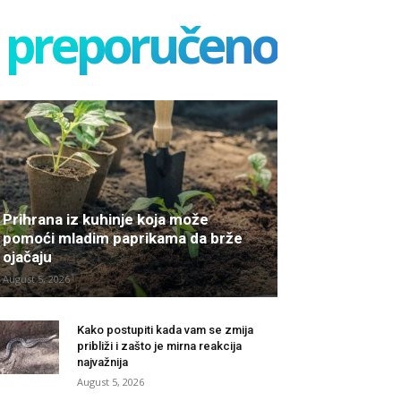
preporučeno
Prihrana iz kuhinje koja može
pomoći mladim paprikama da brže
ojačaju
August 5, 2026
Kako postupiti kada vam se zmija
približi i zašto je mirna reakcija
najvažnija
August 5, 2026