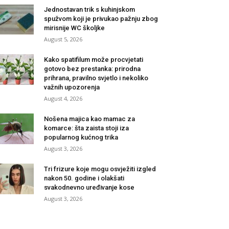
Jednostavan trik s kuhinjskom
spužvom koji je privukao pažnju zbog
mirisnije WC školjke
August 5, 2026
Kako spatifilum može procvjetati
gotovo bez prestanka: prirodna
prihrana, pravilno svjetlo i nekoliko
važnih upozorenja
August 4, 2026
Nošena majica kao mamac za
komarce: šta zaista stoji iza
popularnog kućnog trika
August 3, 2026
Tri frizure koje mogu osvježiti izgled
nakon 50. godine i olakšati
svakodnevno uređivanje kose
August 3, 2026