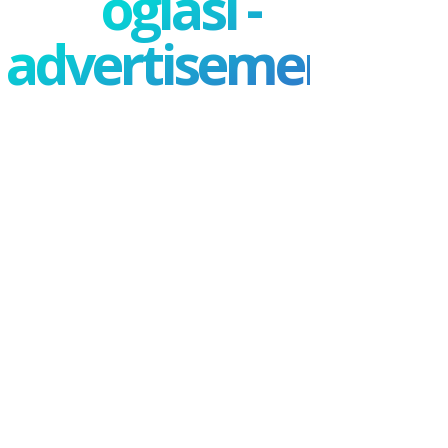
oglasi -
advertisement