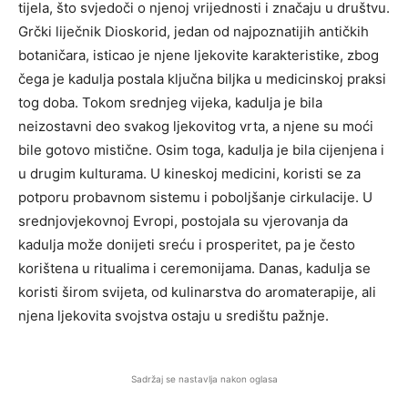
tijela, što svjedoči o njenoj vrijednosti i značaju u društvu.
Grčki liječnik Dioskorid, jedan od najpoznatijih antičkih
botaničara, isticao je njene ljekovite karakteristike, zbog
čega je kadulja postala ključna biljka u medicinskoj praksi
tog doba. Tokom srednjeg vijeka, kadulja je bila
neizostavni deo svakog ljekovitog vrta, a njene su moći
bile gotovo mistične. Osim toga, kadulja je bila cijenjena i
u drugim kulturama. U kineskoj medicini, koristi se za
potporu probavnom sistemu i poboljšanje cirkulacije. U
srednjovjekovnoj Evropi, postojala su vjerovanja da
kadulja može donijeti sreću i prosperitet, pa je često
korištena u ritualima i ceremonijama. Danas, kadulja se
koristi širom svijeta, od kulinarstva do aromaterapije, ali
njena ljekovita svojstva ostaju u središtu pažnje.
Sadržaj se nastavlja nakon oglasa