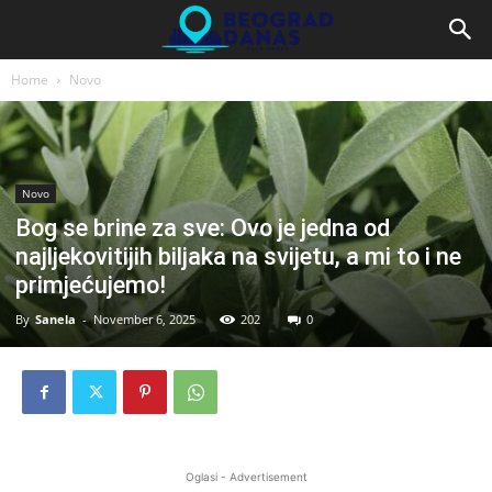
Home
Novo
Novo
Bog se brine za sve: Ovo je jedna od
najljekovitijih biljaka na svijetu, a mi to i ne
primjećujemo!
By
Sanela
-
November 6, 2025
202
0
Oglasi - Advertisement