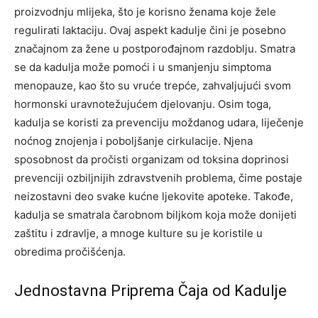
proizvodnju mlijeka, što je korisno ženama koje žele
regulirati laktaciju. Ovaj aspekt kadulje čini je posebno
značajnom za žene u postporođajnom razdoblju. Smatra
se da kadulja može pomoći i u smanjenju simptoma
menopauze, kao što su vruće trepće, zahvaljujući svom
hormonski uravnotežujućem djelovanju. Osim toga,
kadulja se koristi za prevenciju moždanog udara, liječenje
noćnog znojenja i poboljšanje cirkulacije. Njena
sposobnost da pročisti organizam od toksina doprinosi
prevenciji ozbiljnijih zdravstvenih problema, čime postaje
neizostavni deo svake kućne ljekovite apoteke. Takođe,
kadulja se smatrala čarobnom biljkom koja može donijeti
zaštitu i zdravlje, a mnoge kulture su je koristile u
obredima pročišćenja.
Jednostavna Priprema Čaja od Kadulje