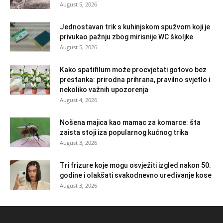
August 5, 2026
Jednostavan trik s kuhinjskom spužvom koji je
privukao pažnju zbog mirisnije WC školjke
August 5, 2026
Kako spatifilum može procvjetati gotovo bez
prestanka: prirodna prihrana, pravilno svjetlo i
nekoliko važnih upozorenja
August 4, 2026
Nošena majica kao mamac za komarce: šta
zaista stoji iza popularnog kućnog trika
August 3, 2026
Tri frizure koje mogu osvježiti izgled nakon 50.
godine i olakšati svakodnevno uređivanje kose
August 3, 2026