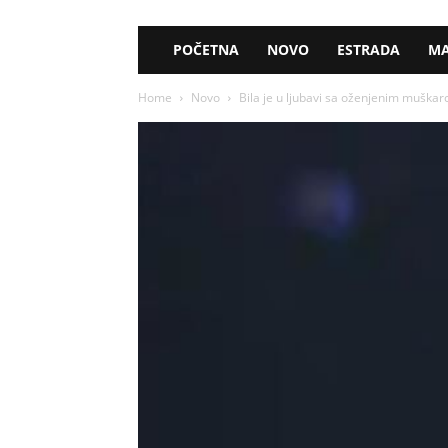
POČETNA
NOVO
ESTRADA
MA
Home
Novo
Bila je u ljubavi sa oženjenim muškarc