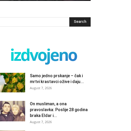
izdvojeno
Samo jedno prskanje – čak i
mrtvi krastavci ožive i daju...
August 7, 2026
On musliman, a ona
pravoslavka: Poslije 28 godina
braka Eldar i...
August 7, 2026