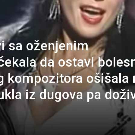
avi sa oženjenim
ekala da ostavi boles
 kompozitora ošišala 
ukla iz dugova pa doži