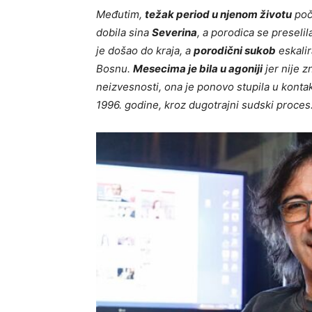
Međutim,
težak period u njenom životu
poče
dobila sina
Severina
, a porodica se presel
je došao do kraja, a
porodični sukob
eskalir
Bosnu.
Mesecima je bila u agoniji
jer nije z
neizvesnosti, ona je ponovo stupila u konta
1996. godine, kroz dugotrajni sudski proces