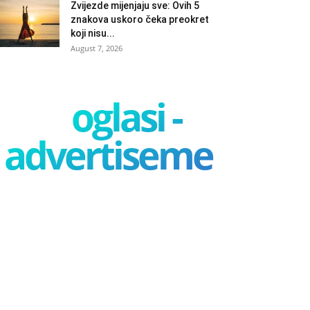
Zvijezde mijenjaju sve: Ovih 5
znakova uskoro čeka preokret
koji nisu...
August 7, 2026
oglasi -
advertisement