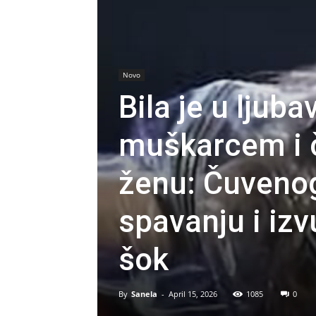
Novo
Bila je u ljub
muškarcem i č
ženu: Čuvenog
spavanju i izv
šok
By
Sanela
-
April 15, 2026
1085
0