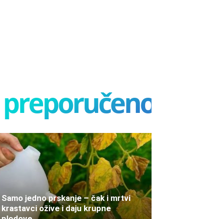
preporučeno
Samo jedno prskanje – čak i mrtvi
krastavci ožive i daju krupne
plodove.