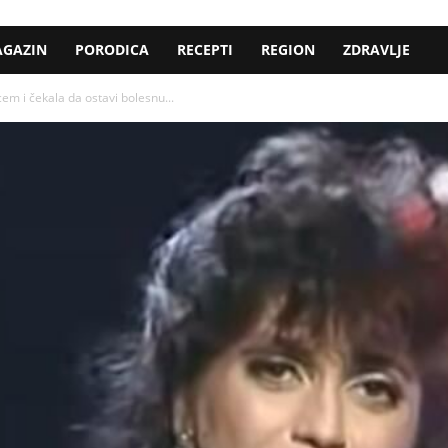
GAZIN
PORODICA
RECEPTI
REGION
ZDRAVLJE
em i čekala da ostavi bolesnu...