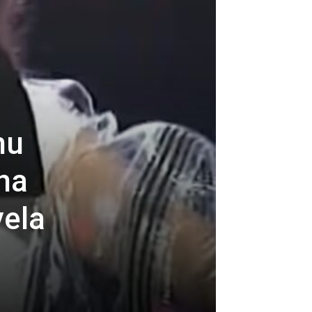
nu
na
vela