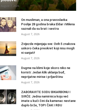
August 7, 2026
On musliman, a ona pravoslavka:
Poslije 28 godina braka Eldar i Milena
saznali da su brat i sestra
August 7, 2026
Zvijezde mijenjaju sve: Ovih 5 znakova
uskoro čeka preokret koji nisu mogli
ni sanjati!
August 7, 2026
Dugme na klimi koje skoro niko ne
koristi: Jedan klik uklanja buđ,
neprijatne mirise i prljavštinu
August 7, 2026
ZABORAVITE SODU BIKARBONU I
SIRĆE: Jedna namirnica koju već
imate u kući čini da kamenac nestane
duplo brže, TOPI ČAK I RĐU