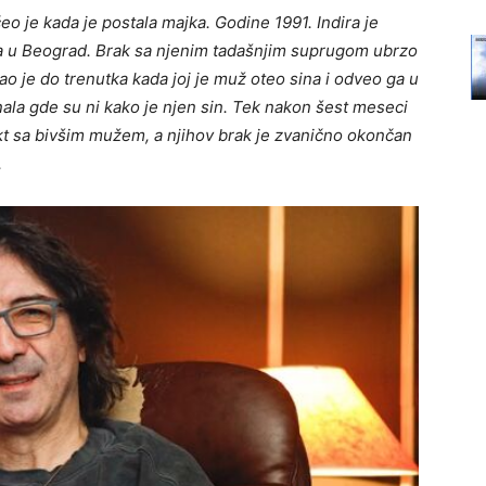
o je kada je postala majka. Godine 1991. Indira je
ila u Beograd. Brak sa njenim tadašnjim suprugom ubrzo
ao je do trenutka kada joj je muž oteo sina i odveo ga u
nala gde su ni kako je njen sin. Tek nakon šest meseci
kt sa bivšim mužem, a njihov brak je zvanično okončan
.