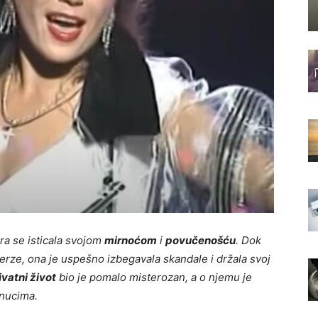
ra se isticala svojom
mirnoćom
i
povučenošću
. Dok
rze, ona je uspešno izbegavala skandale i držala svoj
ivatni život
bio je pomalo misterozan, a o njemu je
enucima.