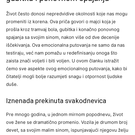
Život često donosi nepredvidive okolnosti koje nas mogu
promeniti iz korena. Ova priča govori o majci koja je
prošla kroz tramvaj bola, gubitka i konačno ponovnog
spajanja sa svojim sinom, nakon više od dve decenije
iščekivanja. Ova emocionalna putovanja ne samo da nas
testiraju, već nam pomažu u redefinisanju onoga što
zaista znači voljeti i biti voljen. U ovom članku istražit
ćemo sve aspekte ovog emocionalnog putovanja, kako bi
čitatelji mogli bolje razumjeti snagu i otpornost ljudske
duše.
Iznenada prekinuta svakodnevica
Pre mnogo godina, u jednom mirnom popodnevu, život
ove žene se dramatično promenio. Vozila je drumom broj
devet, sa svojim malim sinom, ispunjavajući njegovu želju