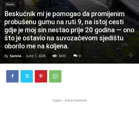
Novo
Beskućnik mi je pomogao da promijenim
probušenu gumu na ruti 9, na istoj cesti
gdje je moj sin nestao prije 20 godina — ono
što je ostavio na suvozačevom sjedištu
oborilo me na koljena.
By
Sanela
-
June 1, 2026
3433
0
Oglasi - Advertisement