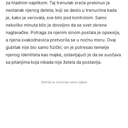
za hladnim napitkom. Taj trenutak sreće prekinuo je
nestanak njenog deteta, koji se desio u trenucima kada
je, kako je verovala, sve bilo pod kontrolom. Samo
nekoliko minuta bilo je dovoljno da se svet okrene
naglavačke. Potraga za njenim sinom postala je opsesija,
a njena svakodnevica pretvorila se u noćnu moru. Ovaj
gubitak nije bio samo fizički; on je potresao temelje
njenog identiteta kao majke, ostavljajući je da se suočava
sa pitanjima koja nikada nije želela da postavlja.
Sadržaj se nastavlja nakon oglasa