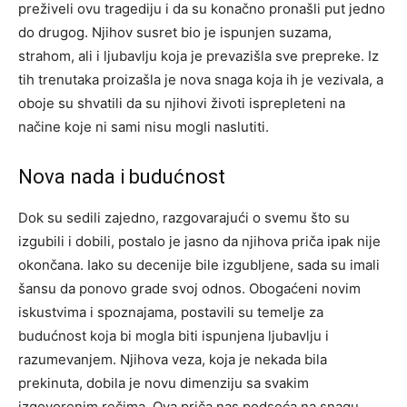
preživeli ovu tragediju i da su konačno pronašli put jedno
do drugog. Njihov susret bio je ispunjen suzama,
strahom, ali i ljubavlju koja je prevazišla sve prepreke. Iz
tih trenutaka proizašla je nova snaga koja ih je vezivala, a
oboje su shvatili da su njihovi životi isprepleteni na
načine koje ni sami nisu mogli naslutiti.
Nova nada i budućnost
Dok su sedili zajedno, razgovarajući o svemu što su
izgubili i dobili, postalo je jasno da njihova priča ipak nije
okončana. Iako su decenije bile izgubljene, sada su imali
šansu da ponovo grade svoj odnos. Obogaćeni novim
iskustvima i spoznajama, postavili su temelje za
budućnost koja bi mogla biti ispunjena ljubavlju i
razumevanjem. Njihova veza, koja je nekada bila
prekinuta, dobila je novu dimenziju sa svakim
izgovorenim rečima. Ova priča nas podseća na snagu