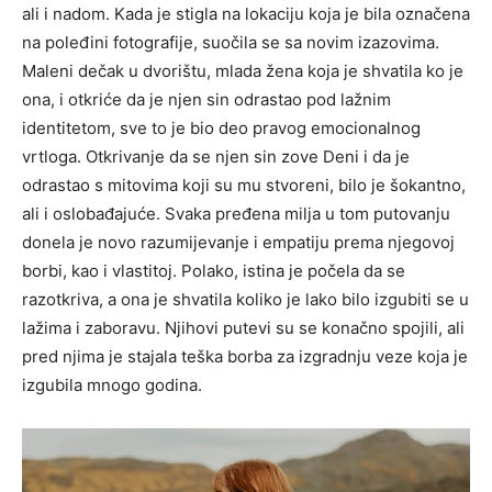
ali i nadom. Kada je stigla na lokaciju koja je bila označena
na poleđini fotografije, suočila se sa novim izazovima.
Maleni dečak u dvorištu, mlada žena koja je shvatila ko je
ona, i otkriće da je njen sin odrastao pod lažnim
identitetom, sve to je bio deo pravog emocionalnog
vrtloga. Otkrivanje da se njen sin zove Deni i da je
odrastao s mitovima koji su mu stvoreni, bilo je šokantno,
ali i oslobađajuće. Svaka pređena milja u tom putovanju
donela je novo razumijevanje i empatiju prema njegovoj
borbi, kao i vlastitoj. Polako, istina je počela da se
razotkriva, a ona je shvatila koliko je lako bilo izgubiti se u
lažima i zaboravu. Njihovi putevi su se konačno spojili, ali
pred njima je stajala teška borba za izgradnju veze koja je
izgubila mnogo godina.