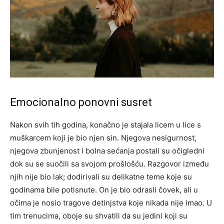
Emocionalno ponovni susret
Nakon svih tih godina, konačno je stajala licem u lice s
muškarcem koji je bio njen sin. Njegova nesigurnost,
njegova zbunjenost i bolna sećanja postali su očigledni
dok su se suočili sa svojom prošlošću. Razgovor između
njih nije bio lak; dodirivali su delikatne teme koje su
godinama bile potisnute. On je bio odrasli čovek, ali u
očima je nosio tragove detinjstva koje nikada nije imao. U
tim trenucima, oboje su shvatili da su jedini koji su