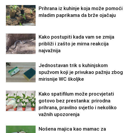
Prihrana iz kuhinje koja može pomoći
mladim paprikama da brže ojačaju
Kako postupiti kada vam se zmija
približi i zašto je mirna reakcija
najvažnija
Jednostavan trik s kuhinjskom
spužvom koji je privukao pažnju zbog
mirisnije WC školjke
Kako spatifilum može procvjetati
gotovo bez prestanka: prirodna
prihrana, pravilno svjetlo i nekoliko
važnih upozorenja
Nošena majica kao mamac za