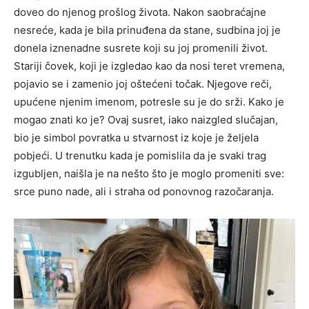
doveo do njenog prošlog života. Nakon saobraćajne
nesreće, kada je bila prinuđena da stane, sudbina joj je
donela iznenadne susrete koji su joj promenili život.
Stariji čovek, koji je izgledao kao da nosi teret vremena,
pojavio se i zamenio joj oštećeni točak. Njegove reči,
upućene njenim imenom, potresle su je do srži. Kako je
mogao znati ko je? Ovaj susret, iako naizgled slučajan,
bio je simbol povratka u stvarnost iz koje je željela
pobjeći. U trenutku kada je pomislila da je svaki trag
izgubljen, naišla je na nešto što je moglo promeniti sve:
srce puno nade, ali i straha od ponovnog razočaranja.