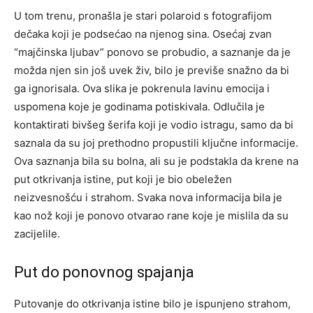
U tom trenu, pronašla je stari polaroid s fotografijom
dečaka koji je podsećao na njenog sina. Osećaj zvan
“majčinska ljubav” ponovo se probudio, a saznanje da je
možda njen sin još uvek živ, bilo je previše snažno da bi
ga ignorisala. Ova slika je pokrenula lavinu emocija i
uspomena koje je godinama potiskivala. Odlučila je
kontaktirati bivšeg šerifa koji je vodio istragu, samo da bi
saznala da su joj prethodno propustili ključne informacije.
Ova saznanja bila su bolna, ali su je podstakla da krene na
put otkrivanja istine, put koji je bio obeležen
neizvesnošću i strahom. Svaka nova informacija bila je
kao nož koji je ponovo otvarao rane koje je mislila da su
zacijelile.
Put do ponovnog spajanja
Putovanje do otkrivanja istine bilo je ispunjeno strahom,