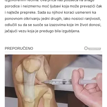
porodice i neizmernu moć ljubavi koja može prevazići čak
i najteže prepreke. Sada su njihovi koraci usmereni ka
ponovnom otkrivanju jedni drugih, iako nosioci ranjivosti,
odlučili su da se suoče sa izazovima koje im život donosi,
jačajući vezu koja je predugo bila izgubljena.