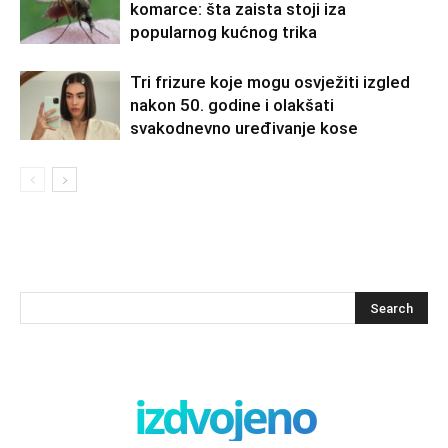
komarce: šta zaista stoji iza
popularnog kućnog trika
Tri frizure koje mogu osvježiti izgled
nakon 50. godine i olakšati
svakodnevno uređivanje kose
izdvojeno