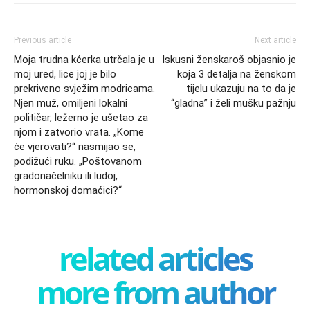
Previous article
Next article
Moja trudna kćerka utrčala je u
Iskusni ženskaroš objasnio je
moj ured, lice joj je bilo
koja 3 detalja na ženskom
prekriveno svježim modricama.
tijelu ukazuju na to da je
Njen muž, omiljeni lokalni
“gladna” i želi mušku pažnju
političar, ležerno je ušetao za
njom i zatvorio vrata. „Kome
će vjerovati?“ nasmijao se,
podižući ruku. „Poštovanom
gradonačelniku ili ludoj,
hormonskoj domaćici?“
related articles
more from author