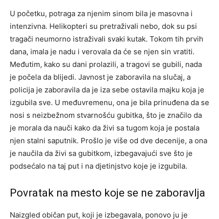
U početku, potraga za njenim sinom bila je masovna i
intenzivna. Helikopteri su pretraživali nebo, dok su psi
tragači neumorno istraživali svaki kutak. Tokom tih prvih
dana, imala je nadu i verovala da će se njen sin vratiti.
Međutim, kako su dani prolazili, a tragovi se gubili, nada
je počela da blijedi. Javnost je zaboravila na slučaj, a
policija je zaboravila da je iza sebe ostavila majku koja je
izgubila sve. U međuvremenu, ona je bila prinuđena da se
nosi s neizbežnom stvarnošću gubitka, što je značilo da
je morala da nauči kako da živi sa tugom koja je postala
njen stalni saputnik. Prošlo je više od dve decenije, a ona
je naučila da živi sa gubitkom, izbegavajući sve što je
podsećalo na taj put i na djetinjstvo koje je izgubila.
Povratak na mesto koje se ne zaboravlja
Naizgled običan put, koji je izbegavala, ponovo ju je