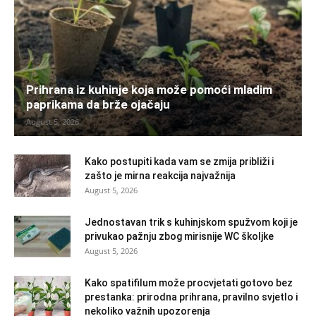
Prihrana iz kuhinje koja može pomoći mladim
paprikama da brže ojačaju
August 5, 2026
Kako postupiti kada vam se zmija približi i
zašto je mirna reakcija najvažnija
August 5, 2026
Jednostavan trik s kuhinjskom spužvom koji je
privukao pažnju zbog mirisnije WC školjke
August 5, 2026
Kako spatifilum može procvjetati gotovo bez
prestanka: prirodna prihrana, pravilno svjetlo i
nekoliko važnih upozorenja