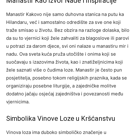
Manastir Kao Izvor Nade i Inspiracije
Manastir Kakovo nije samo duhovna stanica na putu ka
Hilandaru, već i samostalno odredište za sve one koji
traže smisao u životu. Bez obzira na razloge dolaska, bilo
da su to vjernici koji žele zahvaliti za blagoslove ili parovi
u potrazi za darom djece, svi oni nalaze u manastiru mir i
nadu. Ova sveta kuća pruža utočište i onima koji se
suočavaju s izazovima života, kao i znatiželjnicima koji
žele saznati više o čudima loze. Manastir je često pun
posjetitelja, posebno tokom religijskih praznika, kada se
organiziraju posebne liturgije, a zajedničke molitve
dodatno jačaju osjećaj zajedništva i povezanosti među
vjernicima.
Simbolika Vinove Loze u Kršćanstvu
Vinova loza ima duboko simboličko značenje u