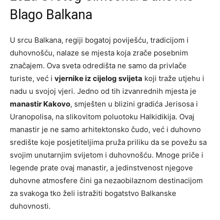
Blago Balkana
U srcu Balkana, regiji bogatoj poviješću, tradicijom i
duhovnošću, nalaze se mjesta koja zrače posebnim
značajem. Ova sveta odredišta ne samo da privlače
turiste, već i
vjernike iz cijelog svijeta
koji traže utjehu i
nadu u svojoj vjeri. Jedno od tih izvanrednih mjesta je
manastir Kakovo
, smješten u blizini gradića Jerisosa i
Uranopolisa, na slikovitom poluotoku Halkidikija. Ovaj
manastir je ne samo arhitektonsko čudo, već i duhovno
središte koje posjetiteljima pruža priliku da se povežu sa
svojim unutarnjim svijetom i duhovnošću. Mnoge priče i
legende prate ovaj manastir, a jedinstvenost njegove
duhovne atmosfere čini ga nezaobilaznom destinacijom
za svakoga tko želi istražiti bogatstvo Balkanske
duhovnosti.