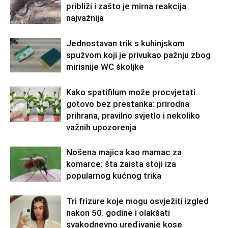
približi i zašto je mirna reakcija
najvažnija
Jednostavan trik s kuhinjskom
spužvom koji je privukao pažnju zbog
mirisnije WC školjke
Kako spatifilum može procvjetati
gotovo bez prestanka: prirodna
prihrana, pravilno svjetlo i nekoliko
važnih upozorenja
Nošena majica kao mamac za
komarce: šta zaista stoji iza
popularnog kućnog trika
Tri frizure koje mogu osvježiti izgled
nakon 50. godine i olakšati
svakodnevno uređivanje kose