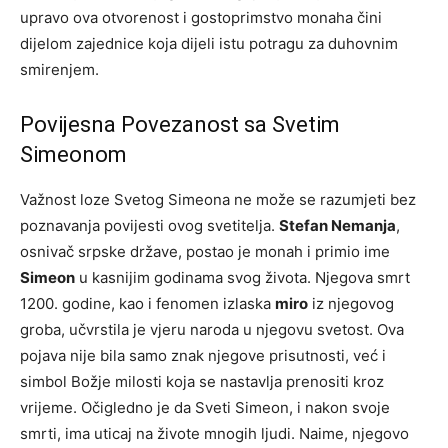
upravo ova otvorenost i gostoprimstvo monaha čini
dijelom zajednice koja dijeli istu potragu za duhovnim
smirenjem.
Povijesna Povezanost sa Svetim
Simeonom
Važnost loze Svetog Simeona ne može se razumjeti bez
poznavanja povijesti ovog svetitelja.
Stefan Nemanja
,
osnivač srpske države, postao je monah i primio ime
Simeon
u kasnijim godinama svog života. Njegova smrt
1200. godine, kao i fenomen izlaska
miro
iz njegovog
groba, učvrstila je vjeru naroda u njegovu svetost. Ova
pojava nije bila samo znak njegove prisutnosti, već i
simbol Božje milosti koja se nastavlja prenositi kroz
vrijeme. Očigledno je da Sveti Simeon, i nakon svoje
smrti, ima uticaj na živote mnogih ljudi. Naime, njegovo