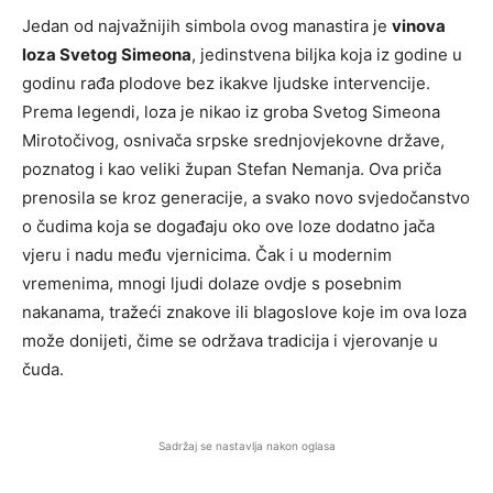
Jedan od najvažnijih simbola ovog manastira je
vinova
loza Svetog Simeona
, jedinstvena biljka koja iz godine u
godinu rađa plodove bez ikakve ljudske intervencije.
Prema legendi, loza je nikao iz groba Svetog Simeona
Mirotočivog, osnivača srpske srednjovjekovne države,
poznatog i kao veliki župan Stefan Nemanja. Ova priča
prenosila se kroz generacije, a svako novo svjedočanstvo
o čudima koja se događaju oko ove loze dodatno jača
vjeru i nadu među vjernicima. Čak i u modernim
vremenima, mnogi ljudi dolaze ovdje s posebnim
nakanama, tražeći znakove ili blagoslove koje im ova loza
može donijeti, čime se održava tradicija i vjerovanje u
čuda.
Sadržaj se nastavlja nakon oglasa