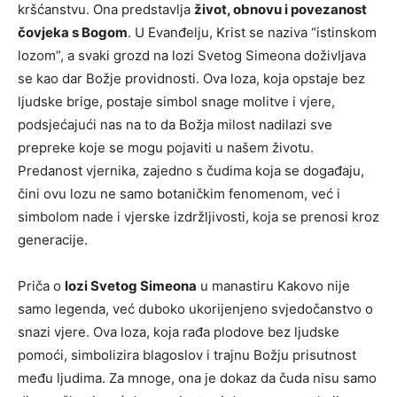
kršćanstvu. Ona predstavlja
život, obnovu i povezanost
čovjeka s Bogom
. U Evanđelju, Krist se naziva “istinskom
lozom”, a svaki grozd na lozi Svetog Simeona doživljava
se kao dar Božje providnosti. Ova loza, koja opstaje bez
ljudske brige, postaje simbol snage molitve i vjere,
podsjećajući nas na to da Božja milost nadilazi sve
prepreke koje se mogu pojaviti u našem životu.
Predanost vjernika, zajedno s čudima koja se događaju,
čini ovu lozu ne samo botaničkim fenomenom, već i
simbolom nade i vjerske izdržljivosti, koja se prenosi kroz
generacije.
Priča o
lozi Svetog Simeona
u manastiru Kakovo nije
samo legenda, već duboko ukorijenjeno svjedočanstvo o
snazi vjere. Ova loza, koja rađa plodove bez ljudske
pomoći, simbolizira blagoslov i trajnu Božju prisutnost
među ljudima. Za mnoge, ona je dokaz da čuda nisu samo