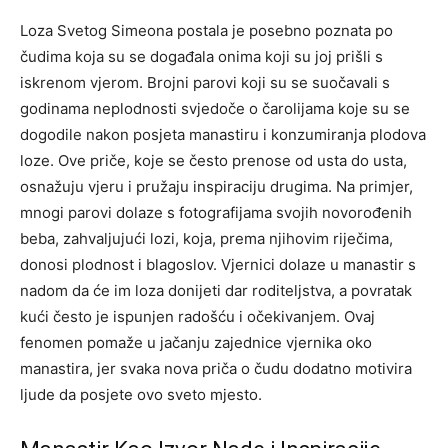
Loza Svetog Simeona postala je posebno poznata po
čudima koja su se događala onima koji su joj prišli s
iskrenom vjerom. Brojni parovi koji su se suočavali s
godinama neplodnosti svjedoče o čarolijama koje su se
dogodile nakon posjeta manastiru i konzumiranja plodova
loze. Ove priče, koje se često prenose od usta do usta,
osnažuju vjeru i pružaju inspiraciju drugima. Na primjer,
mnogi parovi dolaze s fotografijama svojih novorođenih
beba, zahvaljujući lozi, koja, prema njihovim riječima,
donosi plodnost i blagoslov. Vjernici dolaze u manastir s
nadom da će im loza donijeti dar roditeljstva, a povratak
kući često je ispunjen radošću i očekivanjem. Ovaj
fenomen pomaže u jačanju zajednice vjernika oko
manastira, jer svaka nova priča o čudu dodatno motivira
ljude da posjete ovo sveto mjesto.