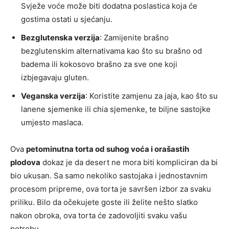
Svježe voće može biti dodatna poslastica koja će
gostima ostati u sjećanju.
Bezglutenska verzija
: Zamijenite brašno
bezglutenskim alternativama kao što su brašno od
badema ili kokosovo brašno za sve one koji
izbjegavaju gluten.
Veganska verzija
: Koristite zamjenu za jaja, kao što su
lanene sjemenke ili chia sjemenke, te biljne sastojke
umjesto maslaca.
Ova
petominutna torta od suhog voća i orašastih
plodova
dokaz je da desert ne mora biti kompliciran da bi
bio ukusan. Sa samo nekoliko sastojaka i jednostavnim
procesom pripreme, ova torta je savršen izbor za svaku
priliku. Bilo da očekujete goste ili želite nešto slatko
nakon obroka, ova torta će zadovoljiti svaku vašu
potrebu.