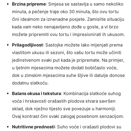
Brzina pripreme
: Smjesa se sastavlja u samo nekoliko
minuta, a pečenje traje oko 30 minuta, što ovu tortu
čini idealnom za iznenadne posjete. Zamislite situaciju
kada vam neko nenajavljeno dođe u goste, a vi brzo
možete pripremiti ovu tortu i impresionirati ih ukusom.
Prilagodljivost
: Sastojke možete lako mijenjati prema
vlastitom ukusu ili sezoni, što vašu tortu može učiniti
jedinstvenom svaki put kada je pripremate. Na primjer,
u ljetnim mjesecima možete dodati bobičasto voće,
dok u zimskim mjesecima suhe šljive ili datulje donose
dodatnu slatkoću.
Balans okusa i tekstura
: Kombinacija slatkoće suhog
voća i hrskavosti orašastih plodova stvara savršen
sklad, dok nježno tijesto sve povezuje u harmoniji.
Ovaj kontrast čini svaki zalogaj posebnom senzacijom.
Nutritivne prednosti
: Suho voće i orašasti plodovi su