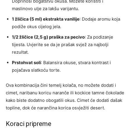
Doprinosi bogatstvu okusa. Možete koristiti i
maslinovo ulje za lakšu varijantu.
1 žličica (5 ml) ekstrakta vanilije
: Dodaje aromu koja
podiže okus cijelog jela.
1/2 žličice (2,5 g) praška za pecivo
: Za podizanje
tijesta. Uvjerite se da je prašak svjež za najbolji
rezultat.
Prstohvat soli
: Balansira okuse, stvara kontrast i
pojačava slatkoću torte.
Ova kombinacija čini temelj kolača, no možete dodati i
cimet, naribanu koricu naranče ili kockice tamne čokolade
kako biste dodatno obogatili okus. Cimet će dodati dašak
topline, dok će narančina korica osvježiti desert.
Koraci pripreme