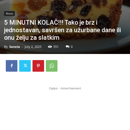
Novo
5 MINUTNI KOLAČ!!! Tako je brz i
jednostavan, savršen za užurbane dane ili
onu želju za slatkim
By
Sanela
-
July 2, 2025
551
0
Oglasi - Advertisement