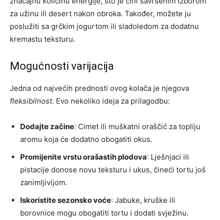
značajnu količinu energije, što je čini savršenim izborom
za užinu ili desert nakon obroka. Također, možete ju
poslužiti sa grčkim jogurtom ili sladoledom za dodatnu
kremastu teksturu.
Mogućnosti varijacija
Jedna od najvećih prednosti ovog kolača je njegova
fleksibilnost
. Evo nekoliko ideja za prilagodbu:
Dodajte začine
: Cimet ili muškatni oraščić za topliju
aromu koja će dodatno obogatiti okus.
Promijenite vrstu orašastih plodova
: Lješnjaci ili
pistacije donose novu teksturu i ukus, čineći tortu još
zanimljivijom.
Iskoristite sezonsko voće
: Jabuke, kruške ili
borovnice mogu obogatiti tortu i dodati svježinu.