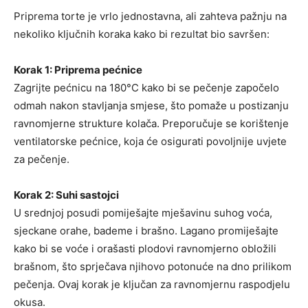
Priprema torte je vrlo jednostavna, ali zahteva pažnju na
nekoliko ključnih koraka kako bi rezultat bio savršen:
Korak 1: Priprema pećnice
Zagrijte pećnicu na 180°C kako bi se pečenje započelo
odmah nakon stavljanja smjese, što pomaže u postizanju
ravnomjerne strukture kolača. Preporučuje se korištenje
ventilatorske pećnice, koja će osigurati povoljnije uvjete
za pečenje.
Korak 2: Suhi sastojci
U srednjoj posudi pomiješajte mješavinu suhog voća,
sjeckane orahe, bademe i brašno. Lagano promiješajte
kako bi se voće i orašasti plodovi ravnomjerno obložili
brašnom, što sprječava njihovo potonuće na dno prilikom
pečenja. Ovaj korak je ključan za ravnomjernu raspodjelu
okusa.