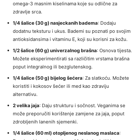
omega-3 masnim kiselinama koje su odlične za
zdravlje srca.
1/4 šalice (30 g) nasjeckanih badema
: Dodaju
dodatnu teksturu i ukus. Bademi su poznati po svojim
antioksidansima i vitaminu E, koji su korisni za kožu.
1/2 šalice (60 g) univerzalnog brašna
: Osnova tijesta.
Možete eksperimentirati sa različitim vrstama brašna
poput integralnog ili bezglutenskog.
1/4 šalice (50 g) bijelog šećera
: Za slatkoću. Možete
koristiti i kokosov šećer ili med kao zdraviju
alternativu.
2 velika jaja
: Daju strukturu i sočnost. Veganima se
može preporučiti korištenje zamjene za jaja, poput
zdrobljenih lanenih sjemenki.
1/4 šalice (60 ml) otopljenog neslanog maslaca
: