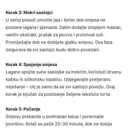
Korak 3: Mokri sastojci
U većoj posudi umutite jaja i šećer dok smjesa ne
postane lagana i pjenasta. Zatim dodajte otopljeni maslac,
vanilin ekstrakt, prašak za pecivo i prstohvat soli.
Promiješajte dok ne dobijete glatku smjesu. Ova faza
osigurava da svi sastojci budu dobro povezani.
Korak 4: Spajanje smjesa
Lagano spojite suhe sastojke sa mokrim, koristeći drvenu
kašiku ili silikonsku lopaticu. Izbjegavajte pretjerano
miješanje – cilj je samo da se svi sastojci povežu. Ovaj
korak je ključan za postizanje željene teksture torta.
Korak 5: Pečenje
Smjesu prebacite u podmazan kalup i poravnajte
površinu. Kolač se peče 25–30 minuta, dok ne dobije