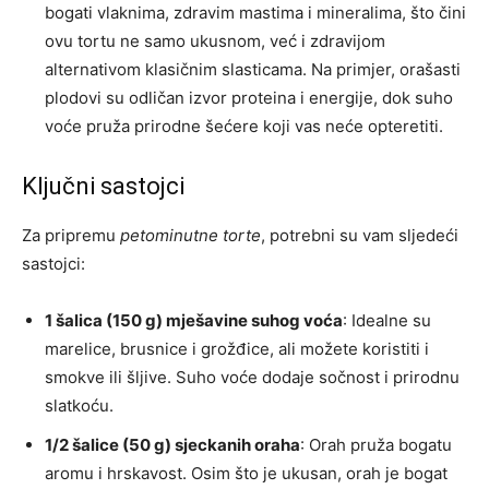
bogati vlaknima, zdravim mastima i mineralima, što čini
ovu tortu ne samo ukusnom, već i zdravijom
alternativom klasičnim slasticama. Na primjer, orašasti
plodovi su odličan izvor proteina i energije, dok suho
voće pruža prirodne šećere koji vas neće opteretiti.
Ključni sastojci
Za pripremu
petominutne torte
, potrebni su vam sljedeći
sastojci:
1 šalica (150 g) mješavine suhog voća
: Idealne su
marelice, brusnice i grožđice, ali možete koristiti i
smokve ili šljive. Suho voće dodaje sočnost i prirodnu
slatkoću.
1/2 šalice (50 g) sjeckanih oraha
: Orah pruža bogatu
aromu i hrskavost. Osim što je ukusan, orah je bogat