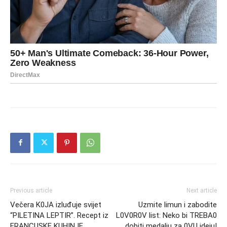
Previous article
Next article
Večera K0JA izluđuje svijet
Uzmite limun i zabodite
“PILETINA LEPTIR”. Recept iz
L0V0R0V list: Neko bi TREBA0
FRANCUSKE KUHINJE
dobiti medalju za 0VU ideju!