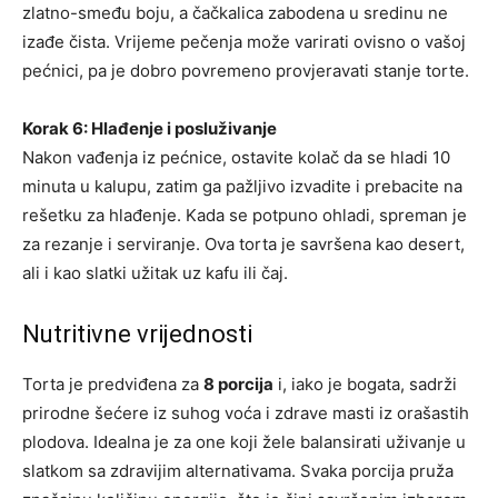
zlatno-smeđu boju, a čačkalica zabodena u sredinu ne
izađe čista. Vrijeme pečenja može varirati ovisno o vašoj
pećnici, pa je dobro povremeno provjeravati stanje torte.
Korak 6: Hlađenje i posluživanje
Nakon vađenja iz pećnice, ostavite kolač da se hladi 10
minuta u kalupu, zatim ga pažljivo izvadite i prebacite na
rešetku za hlađenje. Kada se potpuno ohladi, spreman je
za rezanje i serviranje. Ova torta je savršena kao desert,
ali i kao slatki užitak uz kafu ili čaj.
Nutritivne vrijednosti
Torta je predviđena za
8 porcija
i, iako je bogata, sadrži
prirodne šećere iz suhog voća i zdrave masti iz orašastih
plodova. Idealna je za one koji žele balansirati uživanje u
slatkom sa zdravijim alternativama. Svaka porcija pruža