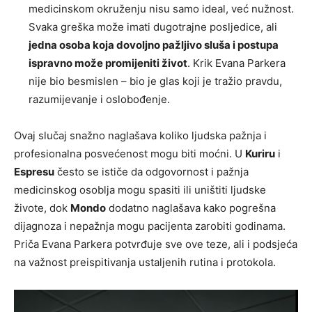
medicinskom okruženju nisu samo ideal, već nužnost.
Svaka greška može imati dugotrajne posljedice, ali
jedna osoba koja dovoljno pažljivo sluša i postupa
ispravno može promijeniti život
. Krik Evana Parkera
nije bio besmislen – bio je glas koji je tražio pravdu,
razumijevanje i oslobođenje.
Ovaj slučaj snažno naglašava koliko ljudska pažnja i
profesionalna posvećenost mogu biti moćni. U
Kuriru
i
Espresu
često se ističe da odgovornost i pažnja
medicinskog osoblja mogu spasiti ili uništiti ljudske
živote, dok
Mondo
dodatno naglašava kako pogrešna
dijagnoza i nepažnja mogu pacijenta zarobiti godinama.
Priča Evana Parkera potvrđuje sve ove teze, ali i podsjeća
na važnost preispitivanja ustaljenih rutina i protokola.