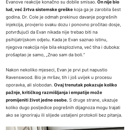
Evanove reakcije konačno su dobile smisao.
On nije bio
lud, već žrtva sistemske greške
koja ga je zarobila šest
godina. Dr. Cole je odmah prekinuo davanje pogrešnih
injekcija, provjerio svaku dozu i ponovno pročitao dosje,
potvrđujući da Evan nikada nije trebao biti na
psihijatrijskom odjelu. Kada je Evan saznao istinu,
njegova reakcija nije bila eksplozivna, već tiha i duboka:
prošaptao je samo, „Znao sam da boli.“
Nakon nekoliko mjeseci, Evan je prvi put napustio
Ravenswood. Bio je mršav, tih i još uvijek u procesu
oporavka, ali slobodan.
Ovaj trenutak pokazuje koliko
pažnje, kritičkog razmišljanja i empatije može
promijeniti život jedne osobe.
S druge strane, ukazuje
koliko dugo posljedice pogrešnih dijagnoza mogu trajati
ako se ignoriraju ili slijede ustaljeni protokoli bez pitanja.