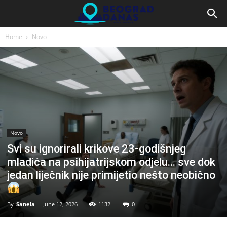
Home
Novo
Novo
Svi su ignorirali krikove 23-godišnjeg
mladića na psihijatrijskom odjelu… sve dok
jedan liječnik nije primijetio nešto neobično
By
Sanela
-
June 12, 2026
1132
0