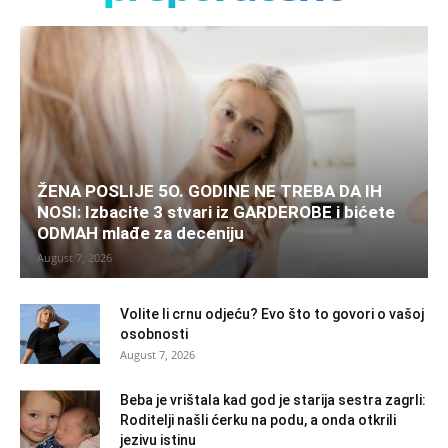
ŽENA POSLIJE 5O. GODINE NE TREBA DA IH
NOSI: Izbacite 3 stvari iz GARDEROBE i bićete
ODMAH mlađe za deceniju
August 7, 2026
Volite li crnu odjeću? Evo što to govori o vašoj
osobnosti
August 7, 2026
Beba je vrištala kad god je starija sestra zagrli:
Roditelji našli ćerku na podu, a onda otkrili
jezivu istinu