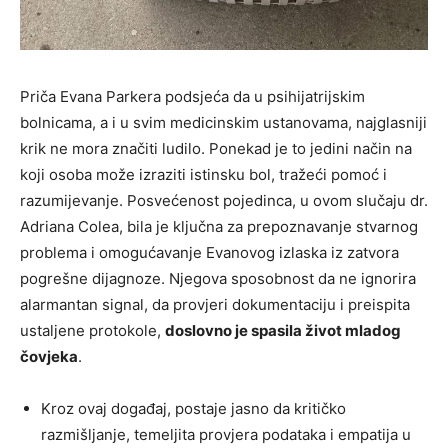
Priča Evana Parkera podsjeća da u psihijatrijskim
bolnicama, a i u svim medicinskim ustanovama, najglasniji
krik ne mora značiti ludilo. Ponekad je to jedini način na
koji osoba može izraziti istinsku bol, tražeći pomoć i
razumijevanje. Posvećenost pojedinca, u ovom slučaju dr.
Adriana Colea, bila je ključna za prepoznavanje stvarnog
problema i omogućavanje Evanovog izlaska iz zatvora
pogrešne dijagnoze. Njegova sposobnost da ne ignorira
alarmantan signal, da provjeri dokumentaciju i preispita
ustaljene protokole,
doslovno je spasila život mladog
čovjeka
.
Kroz ovaj događaj, postaje jasno da kritičko
razmišljanje, temeljita provjera podataka i empatija u