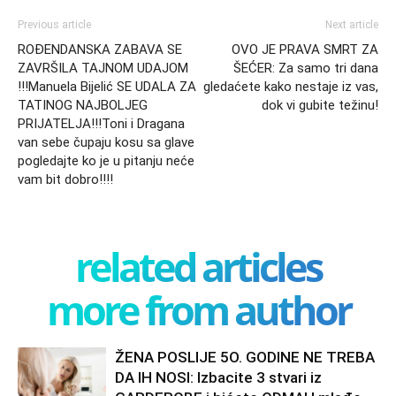
Previous article
Next article
ROĐENDANSKA ZABAVA SE
OVO JE PRAVA SMRT ZA
ZAVRŠILA TAJNOM UDAJOM
ŠEĆER: Za samo tri dana
!!!Manuela Bijelić SE UDALA ZA
gledaćete kako nestaje iz vas,
TATINOG NAJBOLJEG
dok vi gubite težinu!
PRIJATELJA!!!Toni i Dragana
van sebe čupaju kosu sa glave
pogledajte ko je u pitanju neće
vam bit dobro!!!!
related articles
more from author
ŽENA POSLIJE 5O. GODINE NE TREBA
DA IH NOSI: Izbacite 3 stvari iz