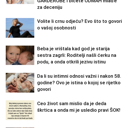
GARDEROBE i bićete ODMAH mlađe
za deceniju
Volite li crnu odjeću? Evo što to govori
o vašoj osobnosti
Beba je vrištala kad god je starija
sestra zagrli: Roditelji našli ćerku na
podu, a onda otkrili jezivu istinu
Da li su intimni odnosi važni i nakon 58.
godine? Ovo je istina o kojoj se rijetko
govori
Ceo život sam mislio da je deda
škrtica a onda mi je usledio pravi ŠOK!