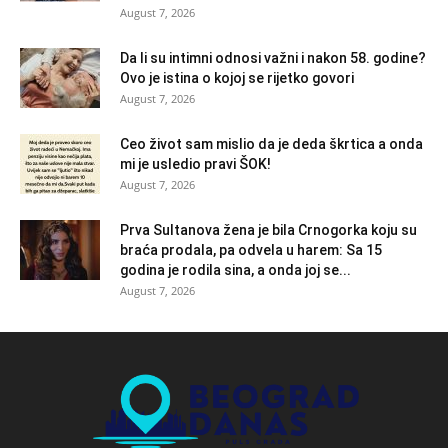
August 7, 2026
Da li su intimni odnosi važni i nakon 58. godine?
Ovo je istina o kojoj se rijetko govori
August 7, 2026
Ceo život sam mislio da je deda škrtica a onda
mi je usledio pravi ŠOK!
August 7, 2026
Prva Sultanova žena je bila Crnogorka koju su
braća prodala, pa odvela u harem: Sa 15
godina je rodila sina, a onda joj se...
August 7, 2026